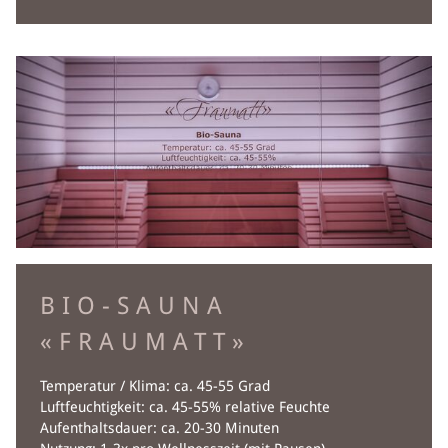
H
GASTGE
BIO-SAUNA
E
«FRAUMATT»
BILD
Temperatur / Klima: ca. 45-55 Grad
Luftfeuchtigkeit: ca. 45-55% relative Feuchte
BEWE
Aufenthaltsdauer: ca. 20-30 Minuten