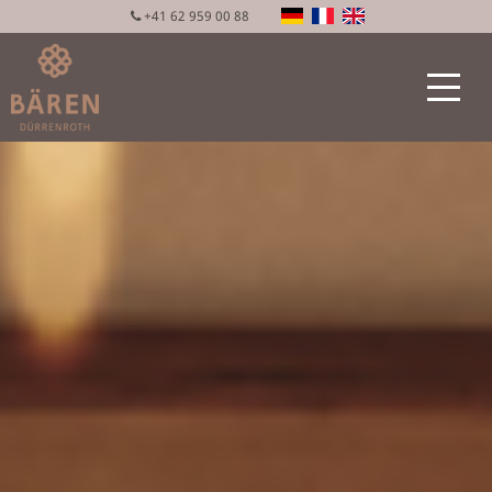
+41 62 959 00 88
