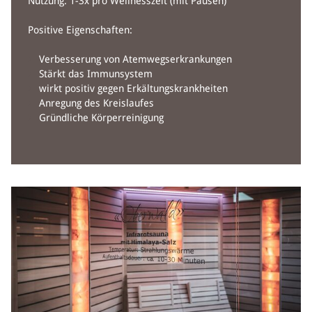
Nutzung: 1-3x pro Wellnesszeit (mit Pausen)
JOBS 
Positive Eigenschaften:
A
Verbesserung von Atemwegserkrankungen
GART
Stärkt das Immunsystem
wirkt positiv gegen Erkältungskrankheiten
Anregung des Kreislaufes
Gründliche Körperreinigung
NACHH
Z
S
DOPPEL- UN
ARRA