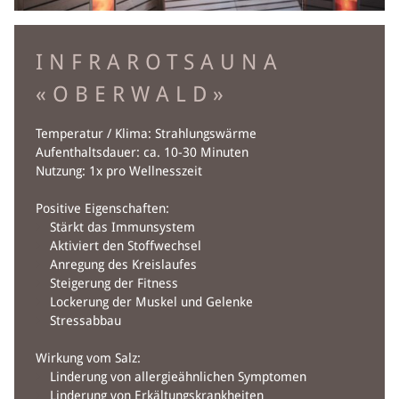
RES
INFRAROTSAUNA
FEIER
«OBERWALD»
BANKETTE
Temperatur / Klima: Strahlungswärme
Aufenthaltsdauer: ca. 10-30 Minuten
TA
Nutzung: 1x pro Wellnesszeit
Positive Eigenschaften:
WE
Stärkt das Immunsystem
Aktiviert den Stoffwechsel
Anregung des Kreislaufes
BÄREN
Steigerung der Fitness
Lockerung der Muskel und Gelenke
MA
Stressabbau
D
Wirkung vom Salz:
Linderung von allergieähnlichen Symptomen
Linderung von Erkältungskrankheiten