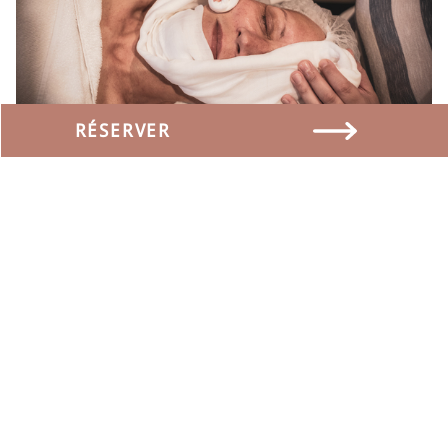
RÉSERVER
LADY-DAY
Bienvenue au « Bären » avec un thé de bien-être de
notre sélection variée de Ronnefeldt
Entrée journalière pour le «Bären-Wellness»
Traitement du visage classique pendant 60 minutes
À la finale de votre visite nous vous servirons au
«Bären» un verre de Prosecco avec du sirop de fleur
de sureau de « Dürrenroth », des tapas végétariens et
des noix marinées maison.
Peignoir | serviette de bain
CHF 175.00 par personne