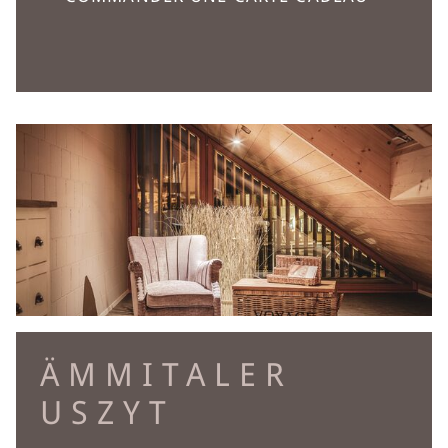
ÄMMITALER
USZYT