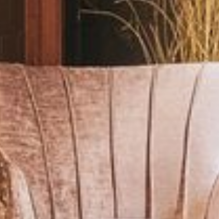
GALERIE
AVIS CLIENTS
HYGIÈNE
CHAMBRES
SUITES
CHAMBRES DOUBLES ET SIMPLES
ARRANGEMENTS
GASTRONOMIE