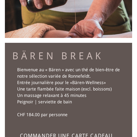
ARRANGEMENTS
RANDONNÉE & FAIRE DE LA BICYCLETTE
ACTIVITÉS DANS L'EMMENTAL
ACTIVITÉS AU BÄREN
BÄREN BREAK
MAGASINS À DÜRRENROTH
Bienvenue au « Bären » avec un thé de bien-être de
notre sélection variée de Ronnefeldt.
CARTES CADEAUX
Entrée journalière pour le «Bären-Wellness»
Une tarte flambée faite maison (excl. boissons)
Un massage relaxant à 45 minutes
Peignoir | serviette de bain
CHF 184.00 par personne
COMMANDER UNE CARTE CADEAU