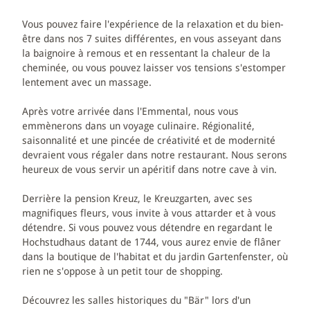
Vous pouvez faire l'expérience de la relaxation et du bien-
RANDONNÉE & FAIRE DE LA BICYCLETTE
être dans nos 7 suites différentes, en vous asseyant dans
la baignoire à remous et en ressentant la chaleur de la
ACTIVITÉS DANS L'EMMENTAL
cheminée, ou vous pouvez laisser vos tensions s'estomper
lentement avec un massage.
ACTIVITÉS AU BÄREN
Après votre arrivée dans l'Emmental, nous vous
MAGASINS À DÜRRENROTH
emmènerons dans un voyage culinaire. Régionalité,
saisonnalité et une pincée de créativité et de modernité
devraient vous régaler dans notre restaurant. Nous serons
CARTES CADEAUX
heureux de vous servir un apéritif dans notre cave à vin.
Derrière la pension Kreuz, le Kreuzgarten, avec ses
magnifiques fleurs, vous invite à vous attarder et à vous
détendre. Si vous pouvez vous détendre en regardant le
Hochstudhaus datant de 1744, vous aurez envie de flâner
dans la boutique de l'habitat et du jardin Gartenfenster, où
rien ne s'oppose à un petit tour de shopping.
Découvrez les salles historiques du "Bär" lors d'un