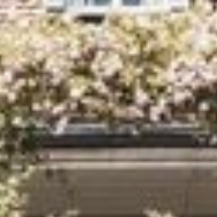
GALERIE
AVIS CLIENTS
HYGIÈNE
CHAMBRES
SUITES
CHAMBRES DOUBLES ET SIMPLES
ARRANGEMENTS
GASTRONOMIE